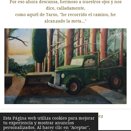
Por eso ahora
descansa, hermoso a nuestros ojos y nos
dice, calladamente,
como aquél de Tarso, "he recorrido el camino, he
alcanzado la meta..."
© 2026 elcipresylaestrella. Roberto García López
Esta Página web utiliza cookies para mejorar
tu experiencia y mostrar anuncios
Con la tecnología de
Webador
personalizados. Al hacer clic en "Aceptar",